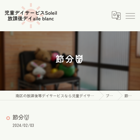
節分👹
南区の放課後等デイサービスなら児童デイサービス Soleil
ブログ
節分👹
節分👹
2024/02/03