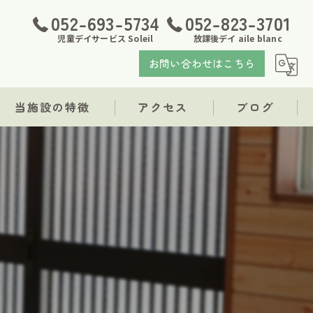
052-693-5734
052-823-3701
児童デイサービス Soleil
放課後デイ aile blanc
お問い合わせはこちら
当施設の特徴
アクセス
ブログ
発達障がい
児童デイサービス Soleil
支援
放課後デイ aile blanc
療育
福祉
求人