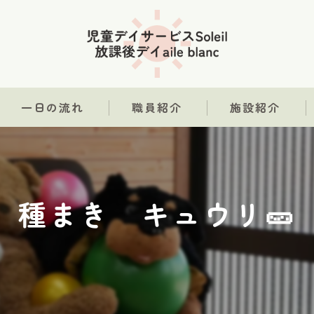
一日の流れ
職員紹介
施設紹介
種まき キュウリ🥒