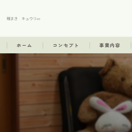
種まき キュウリ🥒
ホーム
コンセプト
事業内容