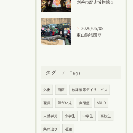
刈谷市歴史博物館☆
2026/05/08
東山動物園🦒
タグ
Tags
外出
南区
放課後等デイサービス
職員
障がい児
自閉症
ADHD
未就学児
小学生
中学生
高校生
集団遊び
送迎