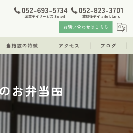
052-693-5734
052-823-3701
児童デイサービス Soleil
放課後デイ aile blanc
お問い合わせはこちら
当施設の特徴
アクセス
ブログ
発達障がい
児童デイサービス Soleil
支援
放課後デイ aile blanc
のお弁当🍱
療育
福祉
求人