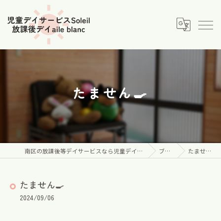
たません🍳
南区の放課後等デイサービスなら児童デイサービス Soleil
ブログ
たません🍳
たません🍳
2024/09/06