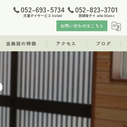
052-693-5734
052-823-3701
児童デイサービス Soleil
放課後デイ aile blanc
お問い合わせはこちら
当施設の特徴
アクセス
ブログ
発達障がい
児童デイサービス Soleil
支援
放課後デイ aile blanc

療育
福祉
求人