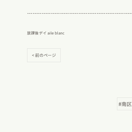
---------------------------------------------------------
放課後デイ aile blanc
< 前のページ
#南