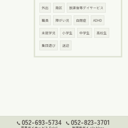
外出
南区
放課後等デイサービス
職員
障がい児
自閉症
ADHD
未就学児
小学生
中学生
高校生
集団遊び
送迎
052-693-5734
052-823-3701
児童デイサービス Soleil
放課後デイ aile blanc