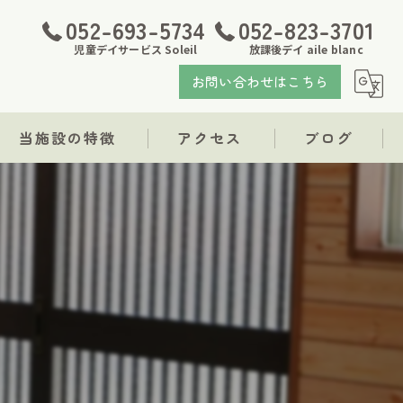
052-693-5734
052-823-3701
児童デイサービス Soleil
放課後デイ aile blanc
お問い合わせはこちら
当施設の特徴
アクセス
ブログ
発達障がい
児童デイサービス Soleil
支援
放課後デイ aile blanc
療育
福祉
求人