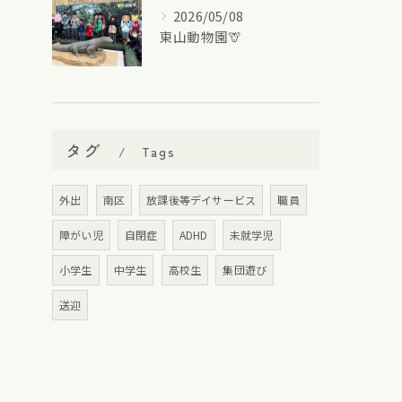
2026/05/08
東山動物園🦒
タグ
Tags
外出
南区
放課後等デイサービス
職員
障がい児
自閉症
ADHD
未就学児
小学生
中学生
高校生
集団遊び
送迎