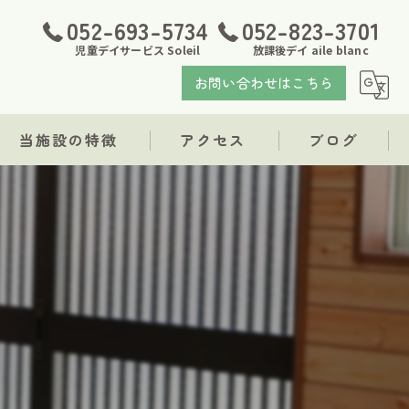
052-693-5734
052-823-3701
児童デイサービス Soleil
放課後デイ aile blanc
お問い合わせはこちら
当施設の特徴
アクセス
ブログ
発達障がい
児童デイサービス Soleil
支援
放課後デイ aile blanc
療育
福祉
求人