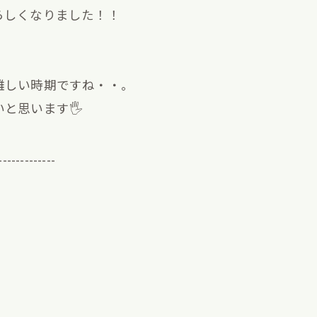
らしくなりました！！
難しい時期ですね・・。
思います🖐️
-------------