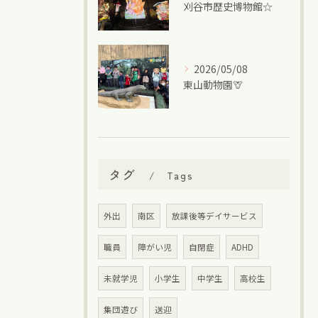
刈谷市歴史博物館☆
2026/05/08
東山動物園🦒
タグ
Tags
外出
南区
放課後等デイサービス
職員
障がい児
自閉症
ADHD
未就学児
小学生
中学生
高校生
集団遊び
送迎