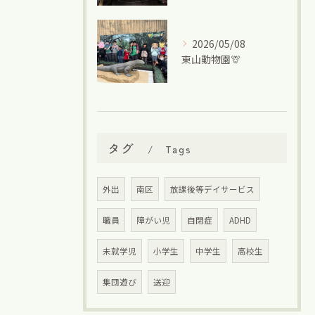
2026/05/08
東山動物園🦒
タグ
Tags
外出
南区
放課後等デイサービス
職員
障がい児
自閉症
ADHD
未就学児
小学生
中学生
高校生
集団遊び
送迎