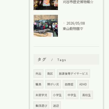
刈谷市歴史博物館☆
2026/05/08
東山動物園🦒
タグ
Tags
外出
南区
放課後等デイサービス
職員
障がい児
自閉症
ADHD
未就学児
小学生
中学生
高校生
集団遊び
送迎